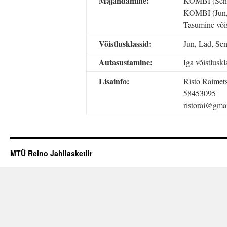
Majandamine:
KOMBI (Sen, 
KOMBI (Jun,
Tasumine või
Võistlusklassid:
Jun, Lad, Sen
Autasustamine:
Iga võistluskl
Lisainfo:
Risto Raimet
58453095
ristorai@gma
MTÜ Reino Jahilasketiir