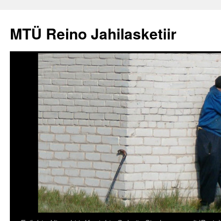
Liigu
sisu
MTÜ Reino Jahilasketiir
juurde