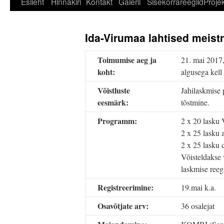
Esileht
Hinnakiri
Kontakt
Galerii
Sisekorrareeglid
Projek
Ida-Virumaa lahtised meist
Toimumise aeg ja
21. mai 2017,
koht:
algusega kell
Võistluste
Jahilaskmise 
eesmärk:
tõstmine.
Programm:
2 x 20 lasku
2 x 25 lasku 
2 x 25 lasku
Võisteldakse 
laskmise reegl
Registreerimine:
19.mai k.a.
Osavõtjate arv:
36 osalejat