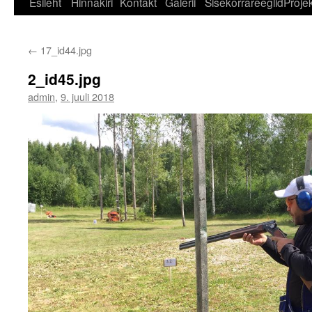
Esileht
Hinnakiri
Kontakt
Galerii
Sisekorrareeglid
Projek
←
17_id44.jpg
2_id45.jpg
admin
,
9. juuli 2018