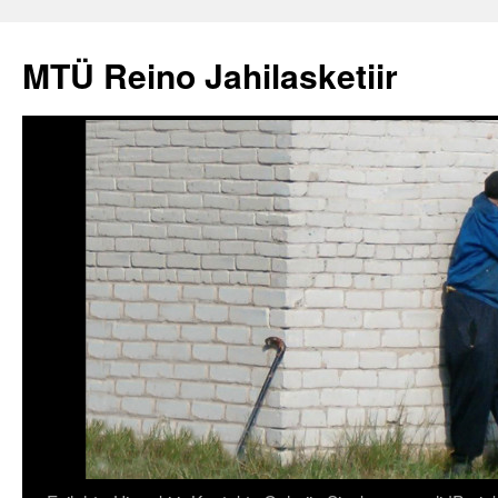
Liigu
sisu
MTÜ Reino Jahilasketiir
juurde