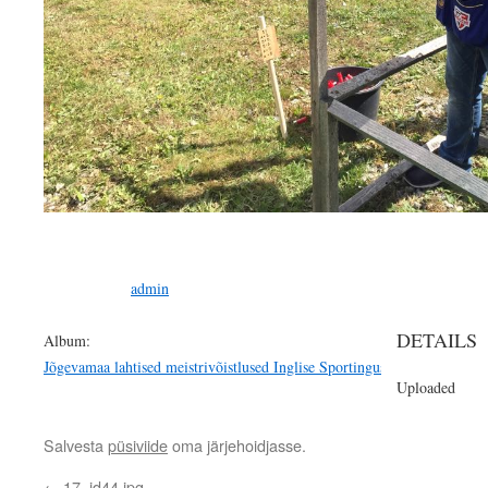
admin
DETAILS
Album:
Jõgevamaa lahtised meistrivõistlused Inglise Sportingus
Uploaded
Salvesta
püsiviide
oma järjehoidjasse.
←
17_id44.jpg