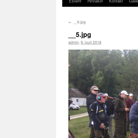
Esileht
Hinnakiri
Kontakt
Galer
←
__6.jpg
__5.jpg
admin
,
9. juuli 2018