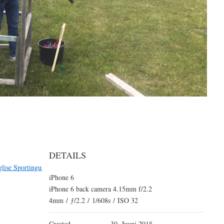
DETAILS
glise Sportingus
iPhone 6
iPhone 6 back camera 4.15mm f/2.2
4mm
/
ƒ/2.2
/
1/608s
/
ISO 32
Created
30. Juuni 2018