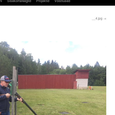
ii
Sisekorrareeglid
Projektid
Võistlused
__4.jpg
→