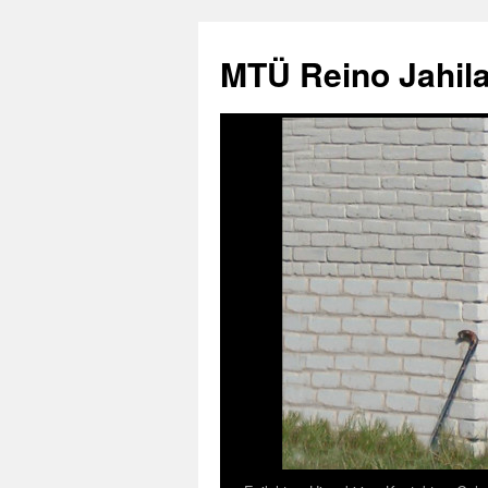
Liigu
sisu
MTÜ Reino Jahila
juurde