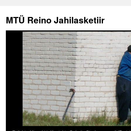
Liigu
sisu
MTÜ Reino Jahilasketiir
juurde