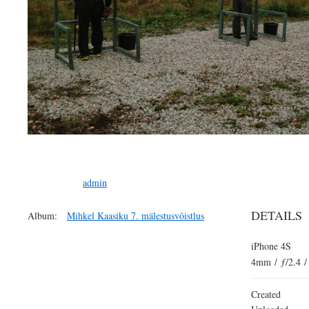
admin
DETAILS
Album:
Mihkel Kaasiku 7. mälestusvõistlus
iPhone 4S
4mm
/
ƒ/2.4
/
Created