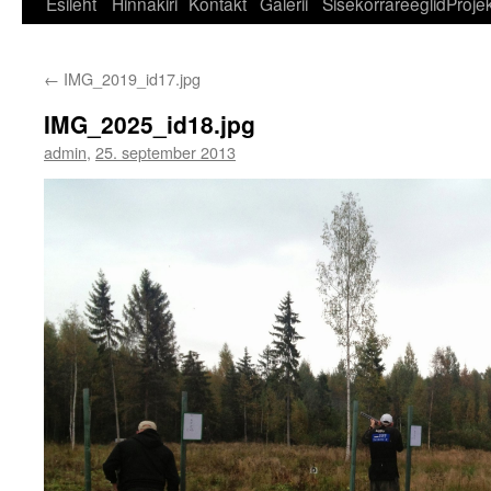
Esileht
Hinnakiri
Kontakt
Galerii
Sisekorrareeglid
Projek
←
IMG_2019_id17.jpg
IMG_2025_id18.jpg
admin
,
25. september 2013