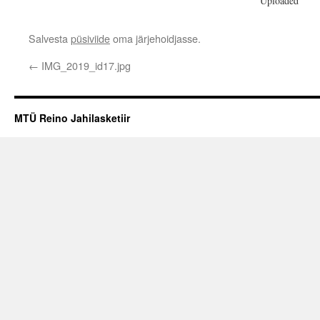
Uploaded
Salvesta
püsiviide
oma järjehoidjasse.
←
IMG_2019_id17.jpg
MTÜ Reino Jahilasketiir