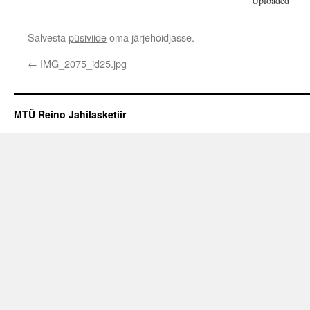
Uploaded
Salvesta
püsiviide
oma järjehoidjasse.
←
IMG_2075_id25.jpg
MTÜ Reino Jahilasketiir