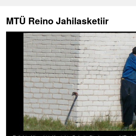
Liigu
sisu
MTÜ Reino Jahilasketiir
juurde