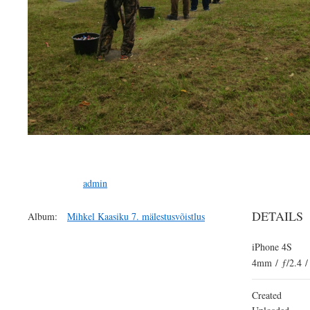
admin
DETAILS
Album:
Mihkel Kaasiku 7. mälestusvõistlus
iPhone 4S
4mm
/
ƒ/2.4
/
Created