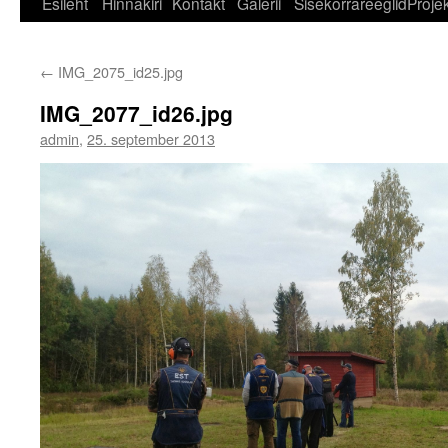
Esileht
Hinnakiri
Kontakt
Galerii
Sisekorrareeglid
Projek
←
IMG_2075_id25.jpg
IMG_2077_id26.jpg
admin
,
25. september 2013